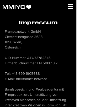
Impressum
Frames.network GmbH
Clementinengasse 26/13
1050 Wien,
Österreich
UID-Nummer: ATU73782846
Firmenbuchnummer: FN 500810 k
Tel.:
+43 699 1905688
E-Mail:
bk@frames.network
Berufsbezeichnung: Werbeagentur mit
Filmproduktion, Unterstützung von
kreativen Menschen bei der Umsetzung
ihrer kreativen Visionen in Form von Film